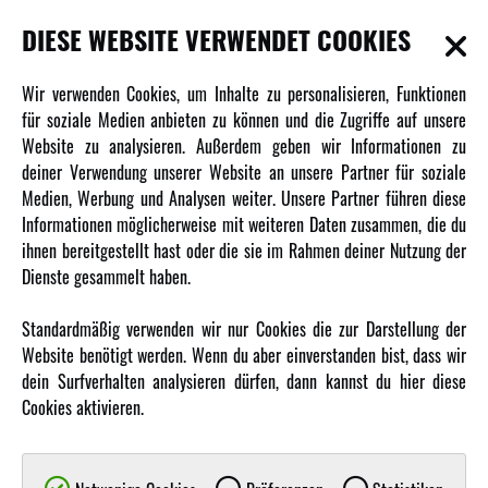
INFORMATIONEN
DIESE WEBSITE VERWENDET COOKIES
Newsletter
Wir verwenden Cookies, um Inhalte zu personalisieren, Funktionen
Über uns
für soziale Medien anbieten zu können und die Zugriffe auf unsere
Website zu analysieren. Außerdem geben wir Informationen zu
Karriere
deiner Verwendung unserer Website an unsere Partner für soziale
Amewi Kataloge
Medien, Werbung und Analysen weiter. Unsere Partner führen diese
Informationen möglicherweise mit weiteren Daten zusammen, die du
ihnen bereitgestellt hast oder die sie im Rahmen deiner Nutzung der
MEHR VON AMEWI
Dienste gesammelt haben.
AMXRacing - Qualitäts RC-Zubehör
Standardmäßig verwenden wir nur Cookies die zur Darstellung der
Amewi Construction - Nutzfahrzeuge
Website benötigt werden. Wenn du aber einverstanden bist, dass wir
Malinos - Die kreative Seite von Amewi
dein Surfverhalten analysieren dürfen, dann kannst du hier diese
Cookies aktivieren.
Werden Sie Amewi Händler
Amewi B2B-Shop