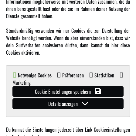
Informationen möglicherweise mit weiteren Daten zusammen, die du
Amewi Kataloge
ihnen bereitgestellt hast oder die sie im Rahmen deiner Nutzung der
Dienste gesammelt haben.
MEHR VON AMEWI
Standardmäßig verwenden wir nur Cookies die zur Darstellung der
Website benötigt werden. Wenn du aber einverstanden bist, dass wir
AMXRacing - Qualitäts RC-Zubehör
dein Surfverhalten analysieren dürfen, dann kannst du hier diese
Amewi Construction - Nutzfahrzeuge
Cookies aktivieren.
Malinos - Die kreative Seite von Amewi
Werden Sie Amewi Händler
Notwenige Cookies
Präferenzen
Statistiken
Amewi B2B-Shop
Marketing
Cookie Einstellungen speichern
Details anzeigen
Du kannst die Einstellungen jederzeit über Link Cookieeinstellungen
© Copyright 2019 - 2026 Amewi Trade GmbH - Alle Rechte vorbehalten |
Impressum
| Der