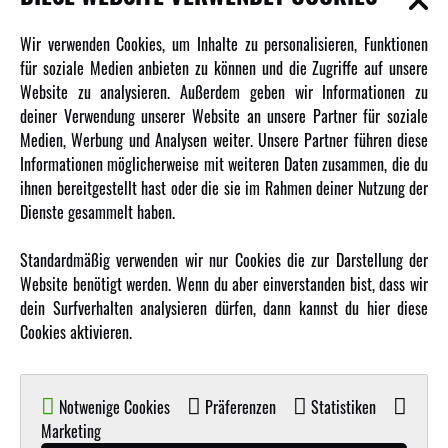
Newsletter
Wir verwenden Cookies, um Inhalte zu personalisieren, Funktionen
Über uns
für soziale Medien anbieten zu können und die Zugriffe auf unsere
Website zu analysieren. Außerdem geben wir Informationen zu
Karriere
deiner Verwendung unserer Website an unsere Partner für soziale
Amewi Kataloge
Medien, Werbung und Analysen weiter. Unsere Partner führen diese
Informationen möglicherweise mit weiteren Daten zusammen, die du
ihnen bereitgestellt hast oder die sie im Rahmen deiner Nutzung der
MEHR VON AMEWI
Dienste gesammelt haben.
AMXRacing - Qualitäts RC-Zubehör
Standardmäßig verwenden wir nur Cookies die zur Darstellung der
Amewi Construction - Nutzfahrzeuge
Website benötigt werden. Wenn du aber einverstanden bist, dass wir
Malinos - Die kreative Seite von Amewi
dein Surfverhalten analysieren dürfen, dann kannst du hier diese
Cookies aktivieren.
Werden Sie Amewi Händler
Amewi B2B-Shop
Notwenige Cookies
Präferenzen
Statistiken
Marketing