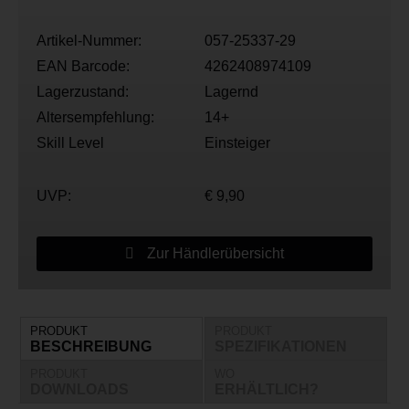
Artikel-Nummer:
057-25337-29
EAN Barcode:
4262408974109
Lagerzustand:
Lagernd
Altersempfehlung:
14+
Skill Level
Einsteiger
UVP:
€ 9,90
Zur Händlerübersicht
PRODUKT
PRODUKT
BESCHREIBUNG
SPEZIFIKATIONEN
PRODUKT
WO
DOWNLOADS
ERHÄLTLICH?