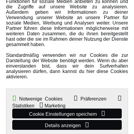
Funktionen für soziale Medien anbieten zu können und
Über uns
die Zugriffe auf unsere Website zu analysieren.
Karriere
Außerdem geben wir Informationen zu deiner
Verwendung unserer Website an unsere Partner für
Amewi Kataloge
soziale Medien, Werbung und Analysen weiter. Unsere
Partner führen diese Informationen möglicherweise mit
weiteren Daten zusammen, die du ihnen bereitgestellt
hast oder die sie im Rahmen deiner Nutzung der Dienste
MEHR VON AMEWI
gesammelt haben.
Standardmäßig verwenden wir nur Cookies die zur
AMXRacing - Qualitäts RC-Zubehör
Darstellung der Website benötigt werden. Wenn du aber
Amewi Construction - Nutzfahrzeuge
einverstanden bist, dass wir dein Surfverhalten
analysieren dürfen, dann kannst du hier diese Cookies
Malinos - Die kreative Seite von Amewi
aktivieren.
Werden Sie Amewi Händler
Amewi B2B-Shop
Notwenige Cookies
Präferenzen
Statistiken
Marketing
Cookie Einstellungen speichern
Details anzeigen