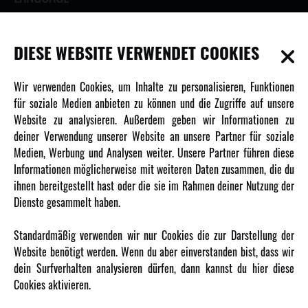
DIESE WEBSITE VERWENDET COOKIES
INFORMATIONEN
Wir verwenden Cookies, um Inhalte zu personalisieren, Funktionen
für soziale Medien anbieten zu können und die Zugriffe auf unsere
Newsletter
Website zu analysieren. Außerdem geben wir Informationen zu
Über uns
deiner Verwendung unserer Website an unsere Partner für soziale
Medien, Werbung und Analysen weiter. Unsere Partner führen diese
Karriere
Informationen möglicherweise mit weiteren Daten zusammen, die du
Amewi Kataloge
ihnen bereitgestellt hast oder die sie im Rahmen deiner Nutzung der
Dienste gesammelt haben.
MEHR VON AMEWI
Standardmäßig verwenden wir nur Cookies die zur Darstellung der
Website benötigt werden. Wenn du aber einverstanden bist, dass wir
AMXRacing - Qualitäts RC-Zubehör
dein Surfverhalten analysieren dürfen, dann kannst du hier diese
Amewi Construction - Nutzfahrzeuge
Cookies aktivieren.
Malinos - Die kreative Seite von Amewi