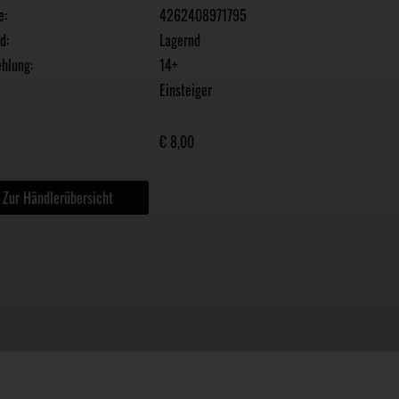
e:
4262408971795
d:
Lagernd
hlung:
14+
Einsteiger
€ 8,00
Zur Händlerübersicht