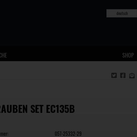
deutsch
CHE
SHOP
AUBEN SET EC135B
mmer:
057-25332-29