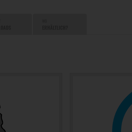
T
WO
LOADS
ERHÄLTLICH?