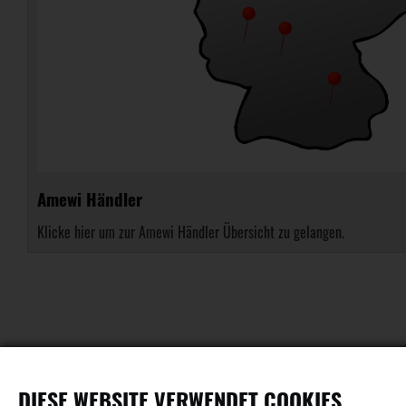
Amewi Händler
Klicke hier um zur Amewi Händler Übersicht zu gelangen.
DIESE WEBSITE VERWENDET COOKIES