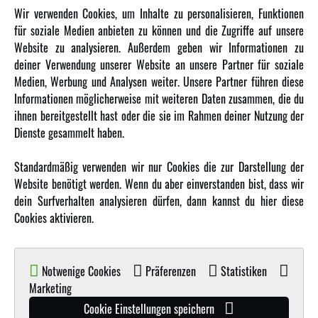
Newsletter
Wir verwenden Cookies, um Inhalte zu personalisieren, Funktionen
Über uns
für soziale Medien anbieten zu können und die Zugriffe auf unsere
Website zu analysieren. Außerdem geben wir Informationen zu
Karriere
deiner Verwendung unserer Website an unsere Partner für soziale
Amewi Kataloge
Medien, Werbung und Analysen weiter. Unsere Partner führen diese
Informationen möglicherweise mit weiteren Daten zusammen, die du
ihnen bereitgestellt hast oder die sie im Rahmen deiner Nutzung der
MEHR VON AMEWI
Dienste gesammelt haben.
AMXRacing - Qualitäts RC-Zubehör
Standardmäßig verwenden wir nur Cookies die zur Darstellung der
Amewi Construction - Nutzfahrzeuge
Website benötigt werden. Wenn du aber einverstanden bist, dass wir
Malinos - Die kreative Seite von Amewi
dein Surfverhalten analysieren dürfen, dann kannst du hier diese
Cookies aktivieren.
Werden Sie Amewi Händler
Amewi B2B-Shop
Notwenige Cookies
Präferenzen
Statistiken
Marketing
Cookie Einstellungen speichern