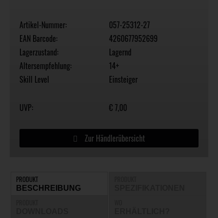
Artikel-Nummer:
057-25312-27
EAN Barcode:
4260677952699
Lagerzustand:
Lagernd
Altersempfehlung:
14+
Skill Level
Einsteiger
UVP:
€ 7,00
Zur Händlerübersicht
PRODUKT
PRODUKT
BESCHREIBUNG
SPEZIFIKATIONEN
PRODUKT
WO
DOWNLOADS
ERHÄLTLICH?