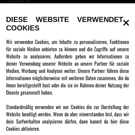
LANGUAGE
DIESE WEBSITE VERWENDET
COOKIES
INFORMATIONEN
Wir verwenden Cookies, um Inhalte zu personalisieren, Funktionen
für soziale Medien anbieten zu können und die Zugriffe auf unsere
Newsletter
Website zu analysieren. Außerdem geben wir Informationen zu
Über uns
deiner Verwendung unserer Website an unsere Partner für soziale
Medien, Werbung und Analysen weiter. Unsere Partner führen diese
Karriere
Informationen möglicherweise mit weiteren Daten zusammen, die du
Amewi Kataloge
ihnen bereitgestellt hast oder die sie im Rahmen deiner Nutzung der
Dienste gesammelt haben.
MEHR VON AMEWI
Standardmäßig verwenden wir nur Cookies die zur Darstellung der
Website benötigt werden. Wenn du aber einverstanden bist, dass wir
AMXRacing - Qualitäts RC-Zubehör
dein Surfverhalten analysieren dürfen, dann kannst du hier diese
Amewi Construction - Nutzfahrzeuge
Cookies aktivieren.