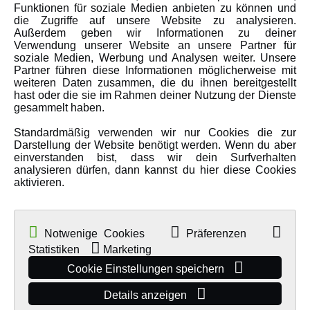
Funktionen für soziale Medien anbieten zu können und
Über uns
die Zugriffe auf unsere Website zu analysieren.
Karriere
Außerdem geben wir Informationen zu deiner
Verwendung unserer Website an unsere Partner für
Amewi Kataloge
soziale Medien, Werbung und Analysen weiter. Unsere
Partner führen diese Informationen möglicherweise mit
weiteren Daten zusammen, die du ihnen bereitgestellt
hast oder die sie im Rahmen deiner Nutzung der Dienste
MEHR VON AMEWI
gesammelt haben.
Standardmäßig verwenden wir nur Cookies die zur
AMXRacing - Qualitäts RC-Zubehör
Darstellung der Website benötigt werden. Wenn du aber
einverstanden bist, dass wir dein Surfverhalten
Amewi Construction - Nutzfahrzeuge
analysieren dürfen, dann kannst du hier diese Cookies
Malinos - Die kreative Seite von Amewi
aktivieren.
Werden Sie Amewi Händler
Amewi B2B-Shop
Notwenige Cookies
Präferenzen
Statistiken
Marketing
Cookie Einstellungen speichern
Details anzeigen