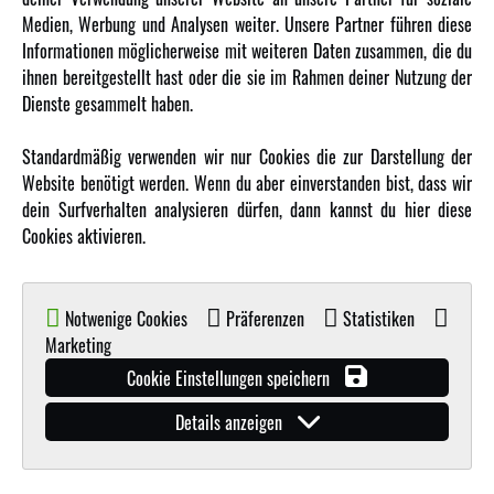
Medien, Werbung und Analysen weiter. Unsere Partner führen diese
Karriere
Informationen möglicherweise mit weiteren Daten zusammen, die du
Amewi Kataloge
ihnen bereitgestellt hast oder die sie im Rahmen deiner Nutzung der
Dienste gesammelt haben.
MEHR VON AMEWI
Standardmäßig verwenden wir nur Cookies die zur Darstellung der
Website benötigt werden. Wenn du aber einverstanden bist, dass wir
AMXRacing - Qualitäts RC-Zubehör
dein Surfverhalten analysieren dürfen, dann kannst du hier diese
Amewi Construction - Nutzfahrzeuge
Cookies aktivieren.
Malinos - Die kreative Seite von Amewi
Werden Sie Amewi Händler
Notwenige Cookies
Präferenzen
Statistiken
Amewi B2B-Shop
Marketing
Cookie Einstellungen speichern
Details anzeigen