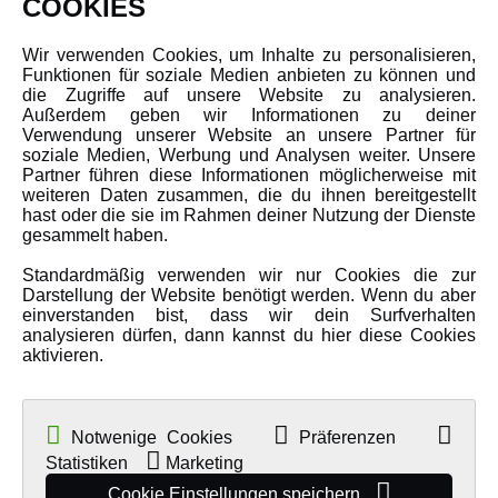
COOKIES
Über uns
Wir verwenden Cookies, um Inhalte zu personalisieren,
Karriere
Funktionen für soziale Medien anbieten zu können und
Amewi Kataloge
die Zugriffe auf unsere Website zu analysieren.
Außerdem geben wir Informationen zu deiner
Verwendung unserer Website an unsere Partner für
soziale Medien, Werbung und Analysen weiter. Unsere
MEHR VON AMEWI
Partner führen diese Informationen möglicherweise mit
weiteren Daten zusammen, die du ihnen bereitgestellt
hast oder die sie im Rahmen deiner Nutzung der Dienste
AMXRacing - Qualitäts RC-Zubehör
gesammelt haben.
Amewi Construction - Nutzfahrzeuge
Standardmäßig verwenden wir nur Cookies die zur
Malinos - Die kreative Seite von Amewi
Darstellung der Website benötigt werden. Wenn du aber
einverstanden bist, dass wir dein Surfverhalten
Werden Sie Amewi Händler
analysieren dürfen, dann kannst du hier diese Cookies
aktivieren.
Amewi B2B-Shop
Notwenige Cookies
Präferenzen
Statistiken
Marketing
Cookie Einstellungen speichern