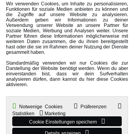
Wir verwenden Cookies, um Inhalte zu personalisieren,
Karriere
Funktionen für soziale Medien anbieten zu können und
Amewi Kataloge
die Zugriffe auf unsere Website zu analysieren.
Außerdem geben wir Informationen zu deiner
Verwendung unserer Website an unsere Partner für
soziale Medien, Werbung und Analysen weiter. Unsere
MEHR VON AMEWI
Partner führen diese Informationen möglicherweise mit
weiteren Daten zusammen, die du ihnen bereitgestellt
hast oder die sie im Rahmen deiner Nutzung der Dienste
AMXRacing - Qualitäts RC-Zubehör
gesammelt haben.
Amewi Construction - Nutzfahrzeuge
Standardmäßig verwenden wir nur Cookies die zur
Malinos - Die kreative Seite von Amewi
Darstellung der Website benötigt werden. Wenn du aber
einverstanden bist, dass wir dein Surfverhalten
Werden Sie Amewi Händler
analysieren dürfen, dann kannst du hier diese Cookies
aktivieren.
Amewi B2B-Shop
Notwenige Cookies
Präferenzen
Statistiken
Marketing
Cookie Einstellungen speichern
Details anzeigen