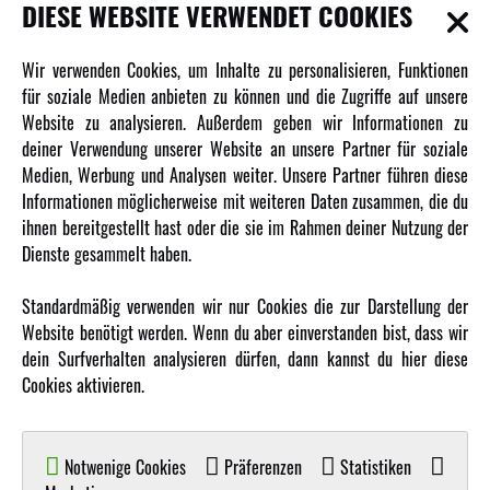
INFORMATIONEN
DIESE WEBSITE VERWENDET COOKIES
Newsletter
Wir verwenden Cookies, um Inhalte zu personalisieren, Funktionen
Über uns
für soziale Medien anbieten zu können und die Zugriffe auf unsere
Website zu analysieren. Außerdem geben wir Informationen zu
Karriere
deiner Verwendung unserer Website an unsere Partner für soziale
Amewi Kataloge
Medien, Werbung und Analysen weiter. Unsere Partner führen diese
Informationen möglicherweise mit weiteren Daten zusammen, die du
ihnen bereitgestellt hast oder die sie im Rahmen deiner Nutzung der
MEHR VON AMEWI
Dienste gesammelt haben.
AMXRacing - Qualitäts RC-Zubehör
Standardmäßig verwenden wir nur Cookies die zur Darstellung der
Amewi Construction - Nutzfahrzeuge
Website benötigt werden. Wenn du aber einverstanden bist, dass wir
Malinos - Die kreative Seite von Amewi
dein Surfverhalten analysieren dürfen, dann kannst du hier diese
Cookies aktivieren.
Werden Sie Amewi Händler
Amewi B2B-Shop
Notwenige Cookies
Präferenzen
Statistiken