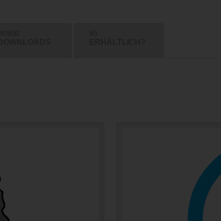
PRODUKT
WO
DOWNLOADS
ERHÄLTLICH?