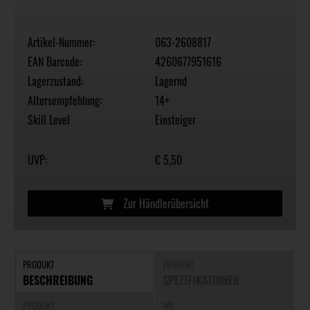
Artikel-Nummer:
063-2608817
EAN Barcode:
4260677951616
Lagerzustand:
Lagernd
Altersempfehlung:
14+
Skill Level
Einsteiger
UVP:
€ 5,50
Zur Händlerübersicht
PRODUKT
PRODUKT
BESCHREIBUNG
SPEZIFIKATIONEN
PRODUKT
WO