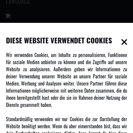
LANGUAGE
INFORMATIONEN
DIESE WEBSITE VERWENDET COOKIES
Newsletter
Wir verwenden Cookies, um Inhalte zu personalisieren, Funktionen
Über uns
für soziale Medien anbieten zu können und die Zugriffe auf unsere
Website zu analysieren. Außerdem geben wir Informationen zu
Karriere
deiner Verwendung unserer Website an unsere Partner für soziale
Amewi Kataloge
Medien, Werbung und Analysen weiter. Unsere Partner führen diese
Informationen möglicherweise mit weiteren Daten zusammen, die du
ihnen bereitgestellt hast oder die sie im Rahmen deiner Nutzung der
MEHR VON AMEWI
Dienste gesammelt haben.
AMXRacing - Qualitäts RC-Zubehör
Standardmäßig verwenden wir nur Cookies die zur Darstellung der
Amewi Construction - Nutzfahrzeuge
Website benötigt werden. Wenn du aber einverstanden bist, dass wir
Malinos - Die kreative Seite von Amewi