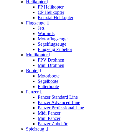
Helikopter
FP Helikopter
CP Helikopter
Koaxial Helikopter
Flugzeuge
Jets
Warbirds
Motorflugzeuge
Segelflugzeuge
Flugzeug Zubehör
Multikopter
FPV Drohnen
Mini Drohnen
Boote
Motorboote
Segelboote
Futterboote
Panzer
Panzer Standard Line
Panzer Advanced Line
Panzer Professional Line
Midi Panzer
Mini Panzer
Panzer Zubehör
Spielzeug