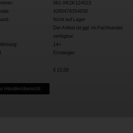
ummer:
061-XK2K124023
ode:
4260476354830
tand:
Nicht auf Lager
Der Artikel ist ggf. im Fachhandel
verfügbar.
fehlung:
14+
l
Einsteiger
€ 22,00
r Händlerübersicht