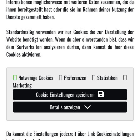
Informationen möglicherweise mit weiteren Daten zusammen, die du
ihnen bereitgestellt hast oder die sie im Rahmen deiner Nutzung der
MEHR VON AMEWI
Dienste gesammelt haben.
AMXRacing - Qualitäts RC-Zubehör
Standardmäßig verwenden wir nur Cookies die zur Darstellung der
Amewi Construction - Nutzfahrzeuge
Website benötigt werden. Wenn du aber einverstanden bist, dass wir
Malinos - Die kreative Seite von Amewi
dein Surfverhalten analysieren dürfen, dann kannst du hier diese
Cookies aktivieren.
Werden Sie Amewi Händler
Amewi B2B-Shop
Notwenige Cookies
Präferenzen
Statistiken
Marketing
Cookie Einstellungen speichern
Details anzeigen
© Copyright 2019 - 2026 Amewi Trade GmbH - Alle Rechte vorbehalten |
Impressum
| Der
Verkauf erfolgt an Gewerbetreibende in unserem
B2B Shop
.!
Du kannst die Einstellungen jederzeit über Link Cookieeinstellungen