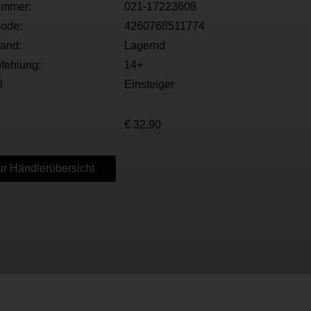
ummer:
021-17223608
ode:
4260768511774
tand:
Lagernd
fehlung:
14+
l
Einsteiger
€ 32,90
r Händlerübersicht