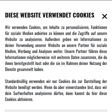
INFORMATIONEN
DIESE WEBSITE VERWENDET COOKIES
Newsletter
Wir verwenden Cookies, um Inhalte zu personalisieren, Funktionen
Über uns
für soziale Medien anbieten zu können und die Zugriffe auf unsere
Website zu analysieren. Außerdem geben wir Informationen zu
Karriere
deiner Verwendung unserer Website an unsere Partner für soziale
Amewi Kataloge
Medien, Werbung und Analysen weiter. Unsere Partner führen diese
Informationen möglicherweise mit weiteren Daten zusammen, die du
ihnen bereitgestellt hast oder die sie im Rahmen deiner Nutzung der
MEHR VON AMEWI
Dienste gesammelt haben.
AMXRacing - Qualitäts RC-Zubehör
Standardmäßig verwenden wir nur Cookies die zur Darstellung der
Amewi Construction - Nutzfahrzeuge
Website benötigt werden. Wenn du aber einverstanden bist, dass wir
Malinos - Die kreative Seite von Amewi
dein Surfverhalten analysieren dürfen, dann kannst du hier diese
Cookies aktivieren.
Werden Sie Amewi Händler
Amewi B2B-Shop