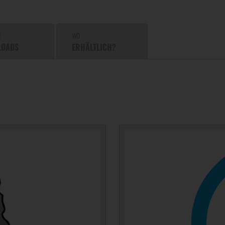
T
WO
LOADS
ERHÄLTLICH?