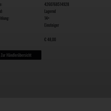
e:
4260768514928
d:
Lagernd
hlung:
14+
Einsteiger
€ 48,00
Zur Händlerübersicht