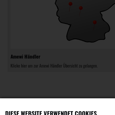
Amewi Händler
Klicke hier um zur Amewi Händler Übersicht zu gelangen.
DIESE WEBSITE VERWENDET COOKIES