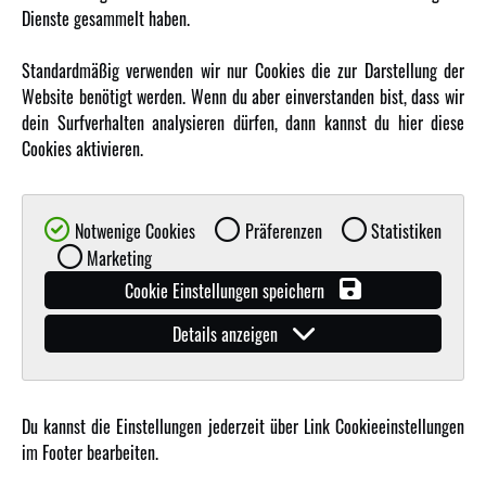
MEHR VON AMEWI
Dienste gesammelt haben.
AMXRacing - Qualitäts RC-Zubehör
Standardmäßig verwenden wir nur Cookies die zur Darstellung der
Amewi Construction - Nutzfahrzeuge
Website benötigt werden. Wenn du aber einverstanden bist, dass wir
Malinos - Die kreative Seite von Amewi
dein Surfverhalten analysieren dürfen, dann kannst du hier diese
Cookies aktivieren.
Werden Sie Amewi Händler
Amewi B2B-Shop
Notwenige Cookies
Präferenzen
Statistiken
Marketing
Cookie Einstellungen speichern
Details anzeigen
© Copyright 2019 - 2026 Amewi Trade GmbH - Alle Rechte vorbehalten |
Impressum
| Der
Verkauf erfolgt an Gewerbetreibende in unserem
B2B Shop
.!
Du kannst die Einstellungen jederzeit über Link Cookieeinstellungen
im Footer bearbeiten.