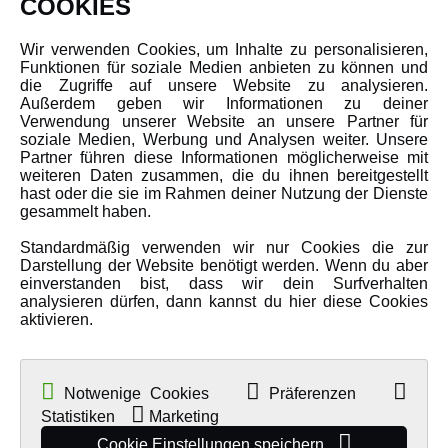
COOKIES
Über uns
Wir verwenden Cookies, um Inhalte zu personalisieren,
Karriere
Funktionen für soziale Medien anbieten zu können und
Amewi Kataloge
die Zugriffe auf unsere Website zu analysieren.
Außerdem geben wir Informationen zu deiner
Verwendung unserer Website an unsere Partner für
soziale Medien, Werbung und Analysen weiter. Unsere
MEHR VON AMEWI
Partner führen diese Informationen möglicherweise mit
weiteren Daten zusammen, die du ihnen bereitgestellt
hast oder die sie im Rahmen deiner Nutzung der Dienste
AMXRacing - Qualitäts RC-Zubehör
gesammelt haben.
Amewi Construction - Nutzfahrzeuge
Standardmäßig verwenden wir nur Cookies die zur
Malinos - Die kreative Seite von Amewi
Darstellung der Website benötigt werden. Wenn du aber
einverstanden bist, dass wir dein Surfverhalten
Werden Sie Amewi Händler
analysieren dürfen, dann kannst du hier diese Cookies
aktivieren.
Amewi B2B-Shop
Notwenige Cookies
Präferenzen
Statistiken
Marketing
Cookie Einstellungen speichern