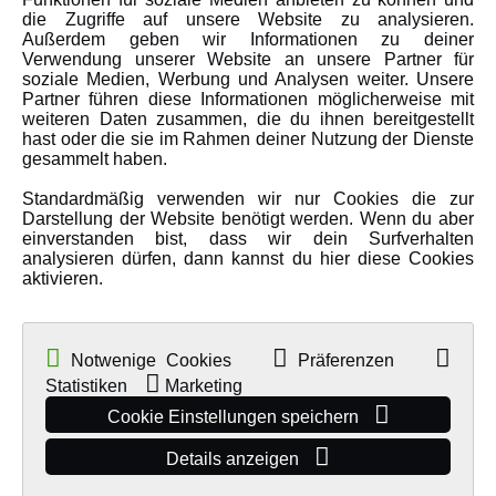
Über uns
die Zugriffe auf unsere Website zu analysieren.
Karriere
Außerdem geben wir Informationen zu deiner
Verwendung unserer Website an unsere Partner für
Amewi Kataloge
soziale Medien, Werbung und Analysen weiter. Unsere
Partner führen diese Informationen möglicherweise mit
weiteren Daten zusammen, die du ihnen bereitgestellt
hast oder die sie im Rahmen deiner Nutzung der Dienste
MEHR VON AMEWI
gesammelt haben.
Standardmäßig verwenden wir nur Cookies die zur
AMXRacing - Qualitäts RC-Zubehör
Darstellung der Website benötigt werden. Wenn du aber
Amewi Construction - Nutzfahrzeuge
einverstanden bist, dass wir dein Surfverhalten
analysieren dürfen, dann kannst du hier diese Cookies
Malinos - Die kreative Seite von Amewi
aktivieren.
Werden Sie Amewi Händler
Amewi B2B-Shop
Notwenige Cookies
Präferenzen
Statistiken
Marketing
Cookie Einstellungen speichern
Details anzeigen