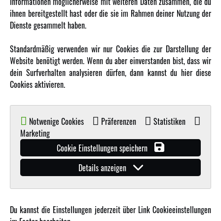
Informationen möglicherweise mit weiteren Daten zusammen, die du
ihnen bereitgestellt hast oder die sie im Rahmen deiner Nutzung der
MEHR VON AMEWI
Dienste gesammelt haben.
AMXRacing - Qualitäts RC-Zubehör
Standardmäßig verwenden wir nur Cookies die zur Darstellung der
Amewi Construction - Nutzfahrzeuge
Website benötigt werden. Wenn du aber einverstanden bist, dass wir
Malinos - Die kreative Seite von Amewi
dein Surfverhalten analysieren dürfen, dann kannst du hier diese
Cookies aktivieren.
Werden Sie Amewi Händler
Amewi B2B-Shop
Notwenige Cookies
Präferenzen
Statistiken
Marketing
Cookie Einstellungen speichern
Details anzeigen
© Copyright 2019 - 2026 Amewi Trade GmbH - Alle Rechte vorbehalten |
Impressum
| Der
Verkauf erfolgt an Gewerbetreibende in unserem
B2B Shop
.!
Du kannst die Einstellungen jederzeit über Link Cookieeinstellungen