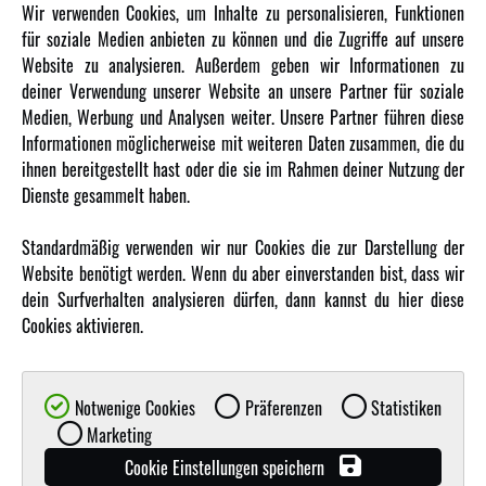
INFORMATIONEN
Wir verwenden Cookies, um Inhalte zu personalisieren, Funktionen
für soziale Medien anbieten zu können und die Zugriffe auf unsere
Newsletter
Website zu analysieren. Außerdem geben wir Informationen zu
deiner Verwendung unserer Website an unsere Partner für soziale
Über uns
Medien, Werbung und Analysen weiter. Unsere Partner führen diese
Karriere
Informationen möglicherweise mit weiteren Daten zusammen, die du
Amewi Kataloge
ihnen bereitgestellt hast oder die sie im Rahmen deiner Nutzung der
Dienste gesammelt haben.
MEHR VON AMEWI
Standardmäßig verwenden wir nur Cookies die zur Darstellung der
Website benötigt werden. Wenn du aber einverstanden bist, dass wir
AMXRacing - Qualitäts RC-Zubehör
dein Surfverhalten analysieren dürfen, dann kannst du hier diese
Amewi Construction - Nutzfahrzeuge
Cookies aktivieren.
Malinos - Die kreative Seite von Amewi
Werden Sie Amewi Händler
Notwenige Cookies
Präferenzen
Statistiken
Amewi B2B-Shop
Marketing
Cookie Einstellungen speichern