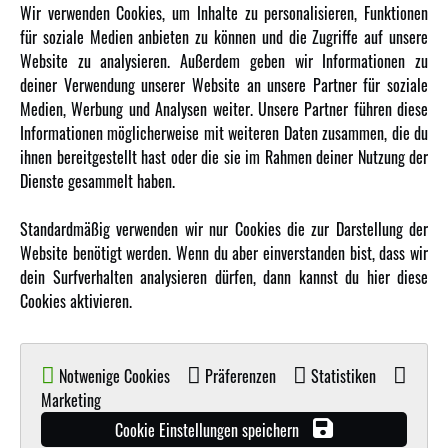
Newsletter
Wir verwenden Cookies, um Inhalte zu personalisieren, Funktionen
Über uns
für soziale Medien anbieten zu können und die Zugriffe auf unsere
Website zu analysieren. Außerdem geben wir Informationen zu
Karriere
deiner Verwendung unserer Website an unsere Partner für soziale
Amewi Kataloge
Medien, Werbung und Analysen weiter. Unsere Partner führen diese
Informationen möglicherweise mit weiteren Daten zusammen, die du
ihnen bereitgestellt hast oder die sie im Rahmen deiner Nutzung der
MEHR VON AMEWI
Dienste gesammelt haben.
AMXRacing - Qualitäts RC-Zubehör
Standardmäßig verwenden wir nur Cookies die zur Darstellung der
Amewi Construction - Nutzfahrzeuge
Website benötigt werden. Wenn du aber einverstanden bist, dass wir
Malinos - Die kreative Seite von Amewi
dein Surfverhalten analysieren dürfen, dann kannst du hier diese
Cookies aktivieren.
Werden Sie Amewi Händler
Amewi B2B-Shop
Notwenige Cookies
Präferenzen
Statistiken
Marketing
Cookie Einstellungen speichern