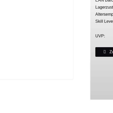
EAN Barc
Lagerzus
Altersemp
Skill Leve
UVP:
Zu