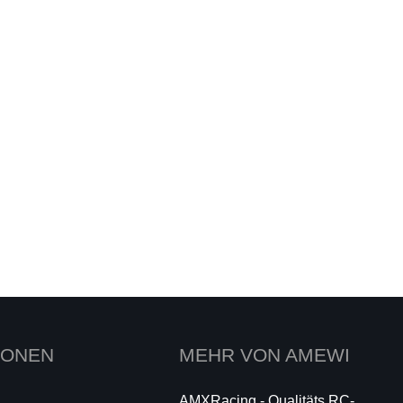
IONEN
MEHR VON AMEWI
AMXRacing - Qualitäts RC-