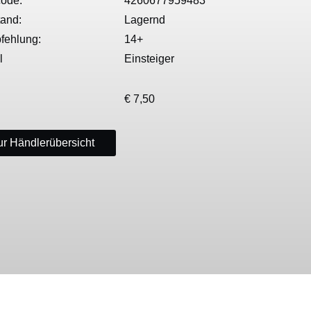
ode:
4260677959483
tand:
Lagernd
fehlung:
14+
l
Einsteiger
€ 7,50
r Händlerübersicht