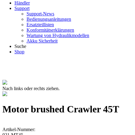
Händler
Support
Support-News
Bedienungsanleitungen
Ersatzteillisten
Konformitätserklärungen
Wartung von Hydraulikmodellen
Akku Sicherheit
Suche
Shop
Nach links oder rechts ziehen.
Motor brushed Crawler 45T
Artikel-Nummer:
021-MT45