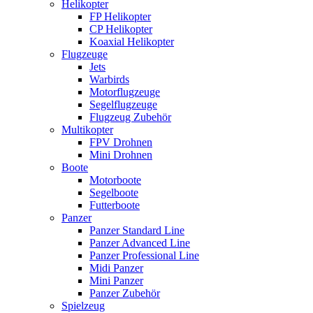
Helikopter
FP Helikopter
CP Helikopter
Koaxial Helikopter
Flugzeuge
Jets
Warbirds
Motorflugzeuge
Segelflugzeuge
Flugzeug Zubehör
Multikopter
FPV Drohnen
Mini Drohnen
Boote
Motorboote
Segelboote
Futterboote
Panzer
Panzer Standard Line
Panzer Advanced Line
Panzer Professional Line
Midi Panzer
Mini Panzer
Panzer Zubehör
Spielzeug