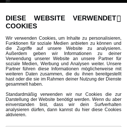
DIESE WEBSITE VERWENDET
INFORMATIONEN
COOKIES
Newsletter
Wir verwenden Cookies, um Inhalte zu personalisieren,
Funktionen für soziale Medien anbieten zu können und
Über uns
die Zugriffe auf unsere Website zu analysieren.
Karriere
Außerdem geben wir Informationen zu deiner
Verwendung unserer Website an unsere Partner für
Amewi Kataloge
soziale Medien, Werbung und Analysen weiter. Unsere
Partner führen diese Informationen möglicherweise mit
weiteren Daten zusammen, die du ihnen bereitgestellt
hast oder die sie im Rahmen deiner Nutzung der Dienste
MEHR VON AMEWI
gesammelt haben.
Standardmäßig verwenden wir nur Cookies die zur
AMXRacing - Qualitäts RC-Zubehör
Darstellung der Website benötigt werden. Wenn du aber
einverstanden bist, dass wir dein Surfverhalten
Amewi Construction - Nutzfahrzeuge
analysieren dürfen, dann kannst du hier diese Cookies
Malinos - Die kreative Seite von Amewi
aktivieren.
Werden Sie Amewi Händler