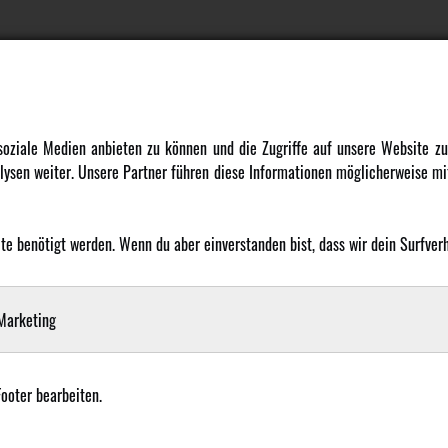
DATENSCHUTZ
INFORMATION
 soziale Medien anbieten zu können und die Zugriffe auf unsere Website 
ysen weiter. Unsere Partner führen diese Informationen möglicherweise mit
Datenschutz
Newsletter
Cookie Einstellungen
Über uns
Karriere
 benötigt werden. Wenn du aber einverstanden bist, dass wir dein Surfverha
LANGUAGE
Amewi Kataloge
arketing
Footer bearbeiten.