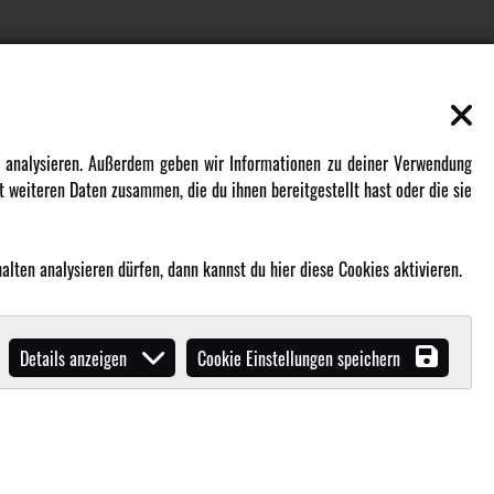
EN
MEHR VON AMEWI
zu analysieren. Außerdem geben wir Informationen zu deiner Verwendung
 weiteren Daten zusammen, die du ihnen bereitgestellt hast oder die sie
AMXRacing - Qualitäts RC-Zubehör
Amewi Construction - Nutzfahrzeuge
Malinos - Die kreative Seite von
lten analysieren dürfen, dann kannst du hier diese Cookies aktivieren.
Amewi
Werden Sie Amewi Händler
Details anzeigen
Cookie Einstellungen speichern
Amewi B2B-Shop