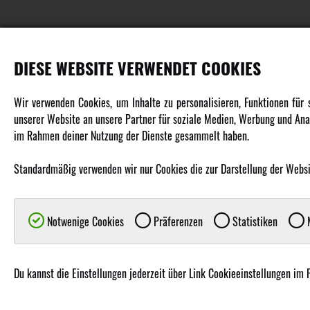
DIESE WEBSITE VERWENDET COOKIES
PRODUKTE
Wir verwenden Cookies, um Inhalte zu personalisieren, Funktionen für
unserer Website an unsere Partner für soziale Medien, Werbung und Anal
Fahrzeuge in allen Maßstäben
im Rahmen deiner Nutzung der Dienste gesammelt haben.
Helikopter Collective Pitch, Fixed Pitch
Multikopter in verschiedenen Ausführungen
Standardmäßig verwenden wir nur Cookies die zur Darstellung der Website
Flugzeuge für alle Anforderungen
Boote in verschiedenen Größen
Notwenige Cookies
Präferenzen
Statistiken
M
Panzer für Jung und Alt
Spielzeug für Kinder
Du kannst die Einstellungen jederzeit über Link Cookieeinstellungen im 