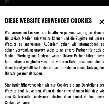
INFORMATIONEN
DIESE WEBSITE VERWENDET COOKIES
Newsletter
Wir verwenden Cookies, um Inhalte zu personalisieren, Funktionen
Über uns
für soziale Medien anbieten zu können und die Zugriffe auf unsere
Website zu analysieren. Außerdem geben wir Informationen zu
Karriere
deiner Verwendung unserer Website an unsere Partner für soziale
Amewi Kataloge
Medien, Werbung und Analysen weiter. Unsere Partner führen diese
Informationen möglicherweise mit weiteren Daten zusammen, die du
ihnen bereitgestellt hast oder die sie im Rahmen deiner Nutzung der
MEHR VON AMEWI
Dienste gesammelt haben.
AMXRacing - Qualitäts RC-Zubehör
Standardmäßig verwenden wir nur Cookies die zur Darstellung der
Amewi Construction - Nutzfahrzeuge
Website benötigt werden. Wenn du aber einverstanden bist, dass wir
Malinos - Die kreative Seite von Amewi
dein Surfverhalten analysieren dürfen, dann kannst du hier diese
Cookies aktivieren.
Werden Sie Amewi Händler