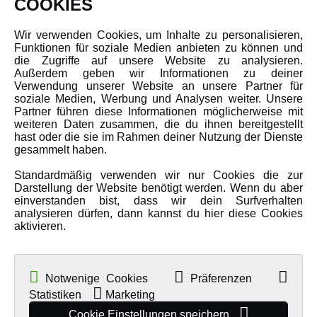
COOKIES
Über uns
Wir verwenden Cookies, um Inhalte zu personalisieren,
Karriere
Funktionen für soziale Medien anbieten zu können und
Amewi Kataloge
die Zugriffe auf unsere Website zu analysieren.
Außerdem geben wir Informationen zu deiner
Verwendung unserer Website an unsere Partner für
soziale Medien, Werbung und Analysen weiter. Unsere
MEHR VON AMEWI
Partner führen diese Informationen möglicherweise mit
weiteren Daten zusammen, die du ihnen bereitgestellt
hast oder die sie im Rahmen deiner Nutzung der Dienste
AMXRacing - Qualitäts RC-Zubehör
gesammelt haben.
Amewi Construction - Nutzfahrzeuge
Standardmäßig verwenden wir nur Cookies die zur
Malinos - Die kreative Seite von Amewi
Darstellung der Website benötigt werden. Wenn du aber
einverstanden bist, dass wir dein Surfverhalten
Werden Sie Amewi Händler
analysieren dürfen, dann kannst du hier diese Cookies
aktivieren.
Amewi B2B-Shop
Notwenige Cookies
Präferenzen
Statistiken
Marketing
Cookie Einstellungen speichern