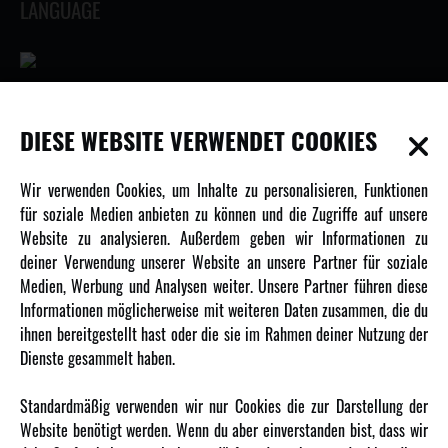
LANGUAGE
INFORMATIONEN
DIESE WEBSITE VERWENDET COOKIES
Newsletter
Wir verwenden Cookies, um Inhalte zu personalisieren, Funktionen
Über uns
für soziale Medien anbieten zu können und die Zugriffe auf unsere
Website zu analysieren. Außerdem geben wir Informationen zu
Karriere
deiner Verwendung unserer Website an unsere Partner für soziale
Amewi Kataloge
Medien, Werbung und Analysen weiter. Unsere Partner führen diese
Informationen möglicherweise mit weiteren Daten zusammen, die du
ihnen bereitgestellt hast oder die sie im Rahmen deiner Nutzung der
MEHR VON AMEWI
Dienste gesammelt haben.
AMXRacing - Qualitäts RC-Zubehör
Standardmäßig verwenden wir nur Cookies die zur Darstellung der
Amewi Construction - Nutzfahrzeuge
Website benötigt werden. Wenn du aber einverstanden bist, dass wir