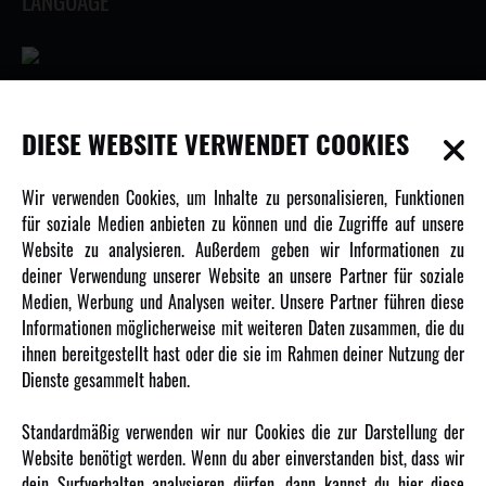
LANGUAGE
INFORMATIONEN
DIESE WEBSITE VERWENDET COOKIES
Newsletter
Wir verwenden Cookies, um Inhalte zu personalisieren, Funktionen
Über uns
für soziale Medien anbieten zu können und die Zugriffe auf unsere
Website zu analysieren. Außerdem geben wir Informationen zu
Karriere
deiner Verwendung unserer Website an unsere Partner für soziale
Amewi Kataloge
Medien, Werbung und Analysen weiter. Unsere Partner führen diese
Informationen möglicherweise mit weiteren Daten zusammen, die du
ihnen bereitgestellt hast oder die sie im Rahmen deiner Nutzung der
MEHR VON AMEWI
Dienste gesammelt haben.
AMXRacing - Qualitäts RC-Zubehör
Standardmäßig verwenden wir nur Cookies die zur Darstellung der
Amewi Construction - Nutzfahrzeuge
Website benötigt werden. Wenn du aber einverstanden bist, dass wir
Malinos - Die kreative Seite von Amewi
dein Surfverhalten analysieren dürfen, dann kannst du hier diese