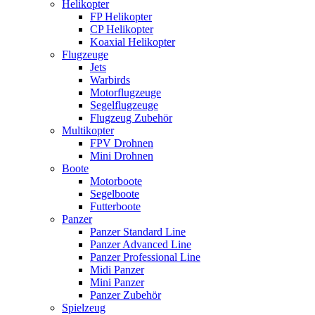
Helikopter
FP Helikopter
CP Helikopter
Koaxial Helikopter
Flugzeuge
Jets
Warbirds
Motorflugzeuge
Segelflugzeuge
Flugzeug Zubehör
Multikopter
FPV Drohnen
Mini Drohnen
Boote
Motorboote
Segelboote
Futterboote
Panzer
Panzer Standard Line
Panzer Advanced Line
Panzer Professional Line
Midi Panzer
Mini Panzer
Panzer Zubehör
Spielzeug