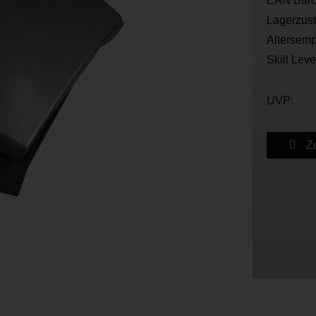
EAN Barc
Lagerzus
Altersemp
Skill Leve
UVP:
Zu