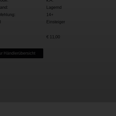
ode:
k.A.
tand:
Lagernd
fehlung:
14+
l
Einsteiger
€ 11,00
r Händlerübersicht