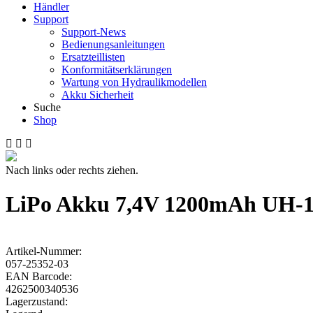
Händler
Support
Support-News
Bedienungsanleitungen
Ersatzteillisten
Konformitätserklärungen
Wartung von Hydraulikmodellen
Akku Sicherheit
Suche
Shop
Nach links oder rechts ziehen.
LiPo Akku 7,4V 1200mAh UH-1
Artikel-Nummer:
057-25352-03
EAN Barcode:
4262500340536
Lagerzustand: