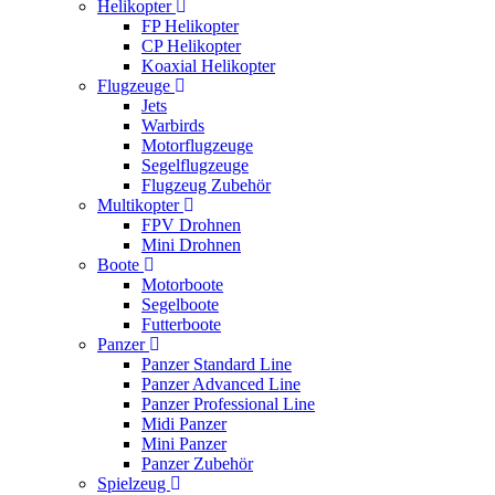
Helikopter
FP Helikopter
CP Helikopter
Koaxial Helikopter
Flugzeuge
Jets
Warbirds
Motorflugzeuge
Segelflugzeuge
Flugzeug Zubehör
Multikopter
FPV Drohnen
Mini Drohnen
Boote
Motorboote
Segelboote
Futterboote
Panzer
Panzer Standard Line
Panzer Advanced Line
Panzer Professional Line
Midi Panzer
Mini Panzer
Panzer Zubehör
Spielzeug