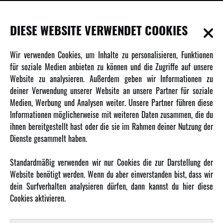
INFORMATIONEN
DIESE WEBSITE VERWENDET COOKIES
Newsletter
Wir verwenden Cookies, um Inhalte zu personalisieren, Funktionen
Über uns
für soziale Medien anbieten zu können und die Zugriffe auf unsere
Website zu analysieren. Außerdem geben wir Informationen zu
Karriere
deiner Verwendung unserer Website an unsere Partner für soziale
Amewi Kataloge
Medien, Werbung und Analysen weiter. Unsere Partner führen diese
Informationen möglicherweise mit weiteren Daten zusammen, die du
ihnen bereitgestellt hast oder die sie im Rahmen deiner Nutzung der
MEHR VON AMEWI
Dienste gesammelt haben.
AMXRacing - Qualitäts RC-Zubehör
Standardmäßig verwenden wir nur Cookies die zur Darstellung der
Amewi Construction - Nutzfahrzeuge
Website benötigt werden. Wenn du aber einverstanden bist, dass wir
Malinos - Die kreative Seite von Amewi
dein Surfverhalten analysieren dürfen, dann kannst du hier diese
Cookies aktivieren.
Werden Sie Amewi Händler
Amewi B2B-Shop