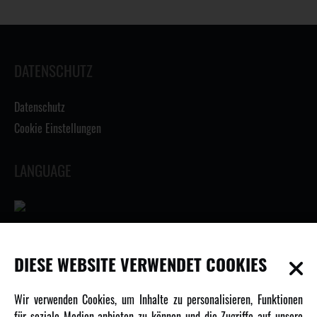
DATENSCHUTZ
Datenschutz
Cookie Einstellungen
LANGUAGE
INFORMATIONEN
DIESE WEBSITE VERWENDET COOKIES
Newsletter
Wir verwenden Cookies, um Inhalte zu personalisieren, Funktionen
Über uns
für soziale Medien anbieten zu können und die Zugriffe auf unsere