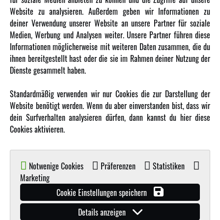
Website zu analysieren. Außerdem geben wir Informationen zu
Karriere
deiner Verwendung unserer Website an unsere Partner für soziale
Amewi Kataloge
Medien, Werbung und Analysen weiter. Unsere Partner führen diese
Informationen möglicherweise mit weiteren Daten zusammen, die du
ihnen bereitgestellt hast oder die sie im Rahmen deiner Nutzung der
MEHR VON AMEWI
Dienste gesammelt haben.
AMXRacing - Qualitäts RC-Zubehör
Standardmäßig verwenden wir nur Cookies die zur Darstellung der
Amewi Construction - Nutzfahrzeuge
Website benötigt werden. Wenn du aber einverstanden bist, dass wir
Malinos - Die kreative Seite von Amewi
dein Surfverhalten analysieren dürfen, dann kannst du hier diese
Cookies aktivieren.
Werden Sie Amewi Händler
Amewi B2B-Shop
Notwenige Cookies
Präferenzen
Statistiken
Marketing
Cookie Einstellungen speichern
Details anzeigen