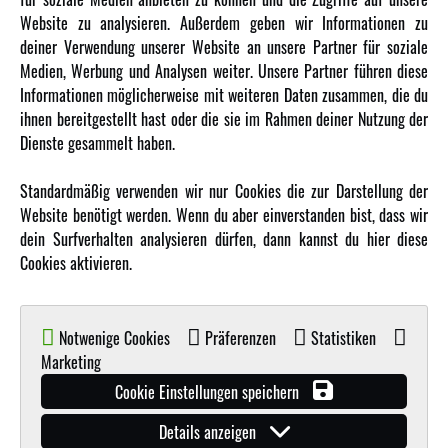
Website zu analysieren. Außerdem geben wir Informationen zu
Karriere
deiner Verwendung unserer Website an unsere Partner für soziale
Amewi Kataloge
Medien, Werbung und Analysen weiter. Unsere Partner führen diese
Informationen möglicherweise mit weiteren Daten zusammen, die du
ihnen bereitgestellt hast oder die sie im Rahmen deiner Nutzung der
MEHR VON AMEWI
Dienste gesammelt haben.
AMXRacing - Qualitäts RC-Zubehör
Standardmäßig verwenden wir nur Cookies die zur Darstellung der
Amewi Construction - Nutzfahrzeuge
Website benötigt werden. Wenn du aber einverstanden bist, dass wir
Malinos - Die kreative Seite von Amewi
dein Surfverhalten analysieren dürfen, dann kannst du hier diese
Cookies aktivieren.
Werden Sie Amewi Händler
Amewi B2B-Shop
Notwenige Cookies
Präferenzen
Statistiken
Marketing
Cookie Einstellungen speichern
Details anzeigen