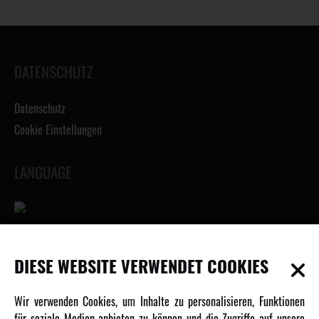
DATENSCHUTZ
Datenschutz
Cookie Einstellungen
LANGUAGE
INFORMATIONEN
DIESE WEBSITE VERWENDET COOKIES
Newsletter
Wir verwenden Cookies, um Inhalte zu personalisieren, Funktionen
Über uns
für soziale Medien anbieten zu können und die Zugriffe auf unsere