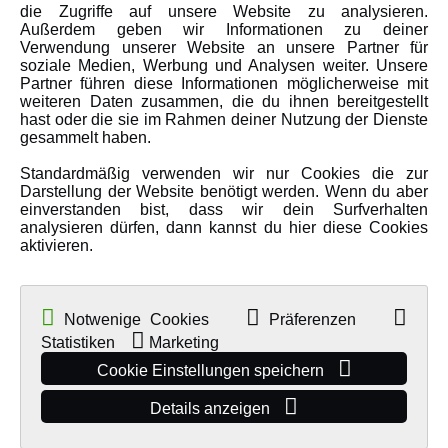
Amewi Kataloge
die Zugriffe auf unsere Website zu analysieren.
Außerdem geben wir Informationen zu deiner
Verwendung unserer Website an unsere Partner für
soziale Medien, Werbung und Analysen weiter. Unsere
MEHR VON AMEWI
Partner führen diese Informationen möglicherweise mit
weiteren Daten zusammen, die du ihnen bereitgestellt
hast oder die sie im Rahmen deiner Nutzung der Dienste
AMXRacing - Qualitäts RC-Zubehör
gesammelt haben.
Amewi Construction - Nutzfahrzeuge
Standardmäßig verwenden wir nur Cookies die zur
Malinos - Die kreative Seite von Amewi
Darstellung der Website benötigt werden. Wenn du aber
einverstanden bist, dass wir dein Surfverhalten
Werden Sie Amewi Händler
analysieren dürfen, dann kannst du hier diese Cookies
aktivieren.
Amewi B2B-Shop
Notwenige Cookies
Präferenzen
Statistiken
Marketing
Cookie Einstellungen speichern
Details anzeigen
© Copyright 2019 - 2026 Amewi Trade GmbH - Alle Rechte vorbehalten |
Impressum
| Der Verkauf erfolgt an Gewerbetreibende in unserem
B2B