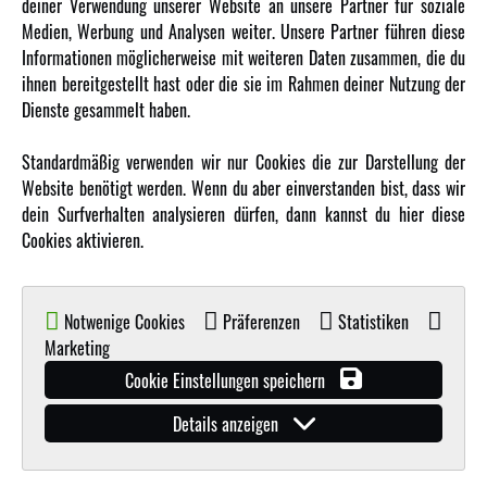
deiner Verwendung unserer Website an unsere Partner für soziale
Amewi Kataloge
Medien, Werbung und Analysen weiter. Unsere Partner führen diese
Informationen möglicherweise mit weiteren Daten zusammen, die du
ihnen bereitgestellt hast oder die sie im Rahmen deiner Nutzung der
MEHR VON AMEWI
Dienste gesammelt haben.
AMXRacing - Qualitäts RC-Zubehör
Standardmäßig verwenden wir nur Cookies die zur Darstellung der
Amewi Construction - Nutzfahrzeuge
Website benötigt werden. Wenn du aber einverstanden bist, dass wir
Malinos - Die kreative Seite von Amewi
dein Surfverhalten analysieren dürfen, dann kannst du hier diese
Cookies aktivieren.
Werden Sie Amewi Händler
Amewi B2B-Shop
Notwenige Cookies
Präferenzen
Statistiken
Marketing
Cookie Einstellungen speichern
Details anzeigen
© Copyright 2019 - 2026 Amewi Trade GmbH - Alle Rechte vorbehalten |
Impressum
| Der