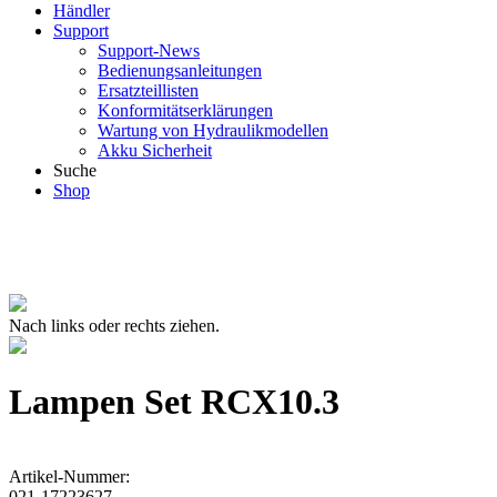
Händler
Support
Support-News
Bedienungsanleitungen
Ersatzteillisten
Konformitätserklärungen
Wartung von Hydraulikmodellen
Akku Sicherheit
Suche
Shop
Nach links oder rechts ziehen.
Lampen Set RCX10.3
Artikel-Nummer:
021-17223627