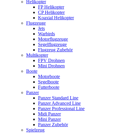
Helikopter
FP Helikopter
CP Helikopter
Koaxial Helikopter
Flugzeuge
Jets
Warbirds
Motorflugzeuge
Segelflugzeuge
Flugzeug Zubehör
Multikopter
FPV Drohnen
Mini Drohnen
Boote
Motorboote
Segelboote
Futterboote
Panzer
Panzer Standard Line
Panzer Advanced Line
Panzer Professional Line
Midi Panzer
Mini Panzer
Panzer Zubehör
Spielzeug