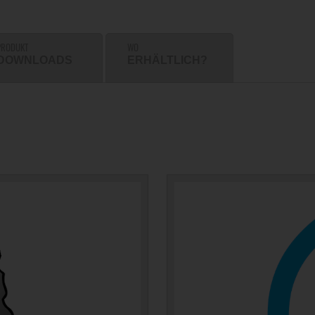
PRODUKT
WO
DOWNLOADS
ERHÄLTLICH?