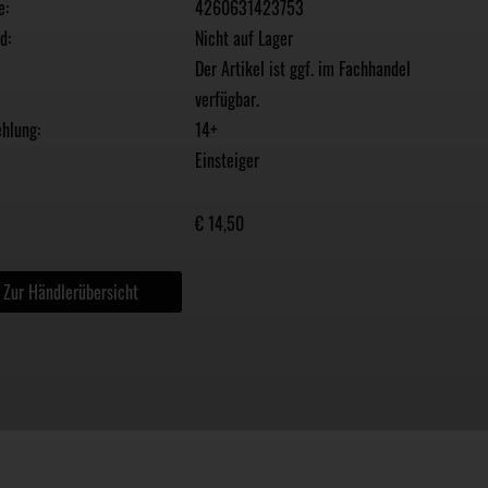
e:
4260631423753
d:
Nicht auf Lager
Der Artikel ist ggf. im Fachhandel
verfügbar.
hlung:
14+
Einsteiger
€ 14,50
Zur Händlerübersicht