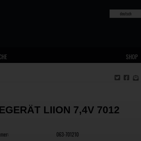
deutsch
CHE
SHOP
EGERÄT LIION 7,4V 7012
mmer:
063-701210