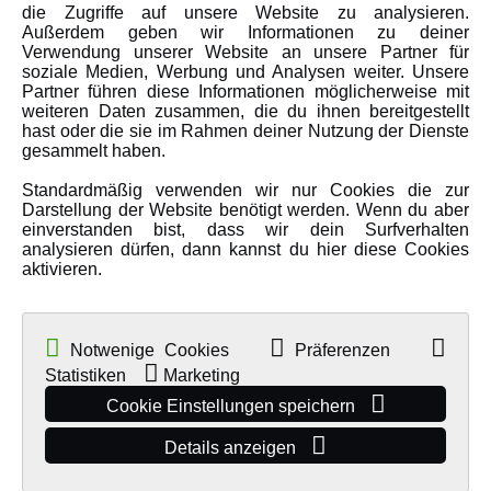
Amewi Kataloge
die Zugriffe auf unsere Website zu analysieren.
Außerdem geben wir Informationen zu deiner
Verwendung unserer Website an unsere Partner für
soziale Medien, Werbung und Analysen weiter. Unsere
MEHR VON AMEWI
Partner führen diese Informationen möglicherweise mit
weiteren Daten zusammen, die du ihnen bereitgestellt
hast oder die sie im Rahmen deiner Nutzung der Dienste
AMXRacing - Qualitäts RC-Zubehör
gesammelt haben.
Amewi Construction - Nutzfahrzeuge
Standardmäßig verwenden wir nur Cookies die zur
Malinos - Die kreative Seite von Amewi
Darstellung der Website benötigt werden. Wenn du aber
einverstanden bist, dass wir dein Surfverhalten
Werden Sie Amewi Händler
analysieren dürfen, dann kannst du hier diese Cookies
aktivieren.
Amewi B2B-Shop
Notwenige Cookies
Präferenzen
Statistiken
Marketing
Cookie Einstellungen speichern
Details anzeigen
© Copyright 2019 - 2026 Amewi Trade GmbH - Alle Rechte vorbehalten |
Impressum
| Der Verkauf erfolgt an Gewerbetreibende in unserem
B2B