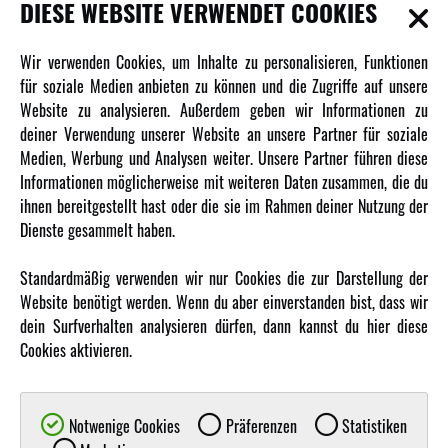
INFORMATIONEN
DIESE WEBSITE VERWENDET COOKIES
Newsletter
Wir verwenden Cookies, um Inhalte zu personalisieren, Funktionen
Über uns
für soziale Medien anbieten zu können und die Zugriffe auf unsere
Website zu analysieren. Außerdem geben wir Informationen zu
Karriere
deiner Verwendung unserer Website an unsere Partner für soziale
Amewi Kataloge
Medien, Werbung und Analysen weiter. Unsere Partner führen diese
Informationen möglicherweise mit weiteren Daten zusammen, die du
ihnen bereitgestellt hast oder die sie im Rahmen deiner Nutzung der
MEHR VON AMEWI
Dienste gesammelt haben.
AMXRacing - Qualitäts RC-Zubehör
Standardmäßig verwenden wir nur Cookies die zur Darstellung der
Amewi Construction - Nutzfahrzeuge
Website benötigt werden. Wenn du aber einverstanden bist, dass wir
Malinos - Die kreative Seite von Amewi
dein Surfverhalten analysieren dürfen, dann kannst du hier diese
Cookies aktivieren.
Werden Sie Amewi Händler
Amewi B2B-Shop
Notwenige Cookies
Präferenzen
Statistiken