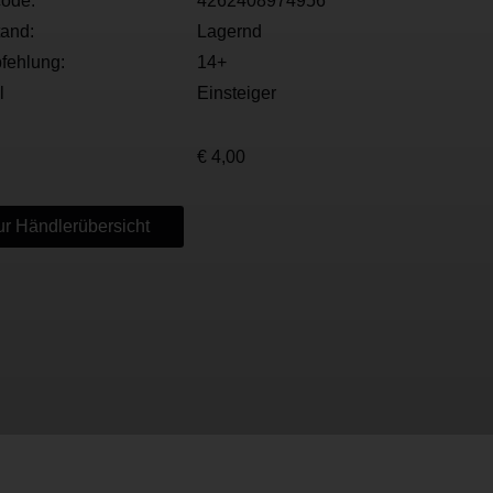
ode:
4262408974956
tand:
Lagernd
fehlung:
14+
l
Einsteiger
€ 4,00
r Händlerübersicht