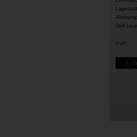
EAN Barc
Lagerzus
Altersemp
Skill Leve
UVP:
Zu