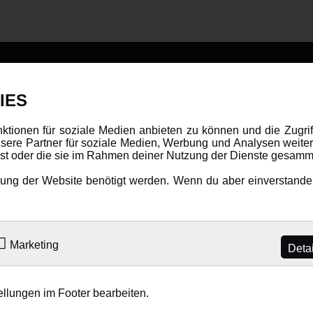
DATENSCHUTZ
INFORMAT
IES
Datenschutz
Newsletter
nktionen für soziale Medien anbieten zu können und die Zugri
ere Partner für soziale Medien, Werbung und Analysen weiter
Cookie Einstellungen
Über uns
hast oder die sie im Rahmen deiner Nutzung der Dienste gesamm
Karriere
ng der Website benötigt werden. Wenn du aber einverstanden 
LANGUAGE
Amewi Katalog
Marketing
Deta
ellungen im Footer bearbeiten.