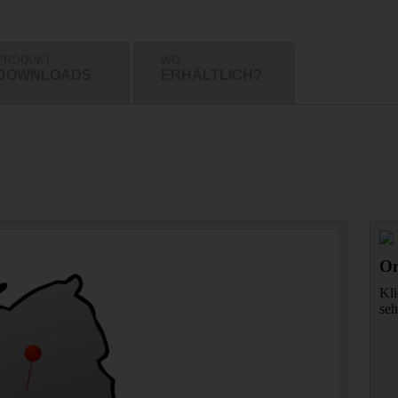
PRODUKT
WO
DOWNLOADS
ERHÄLTLICH?
On
Kli
seh