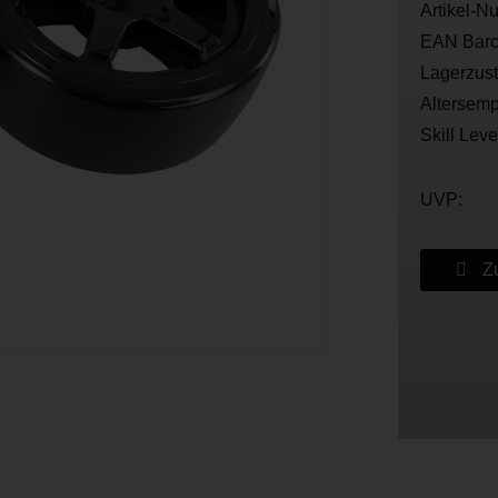
Artikel-N
EAN Barc
Lagerzus
Altersemp
Skill Leve
UVP:
Zu