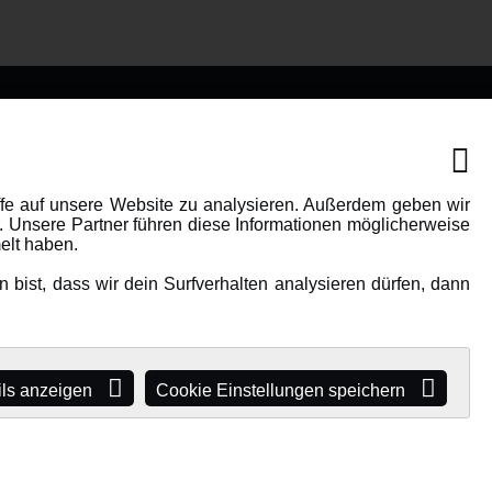
IONEN
MEHR VON AMEWI
AMXRacing - Qualitäts RC-
ffe auf unsere Website zu analysieren. Außerdem geben wir
. Unsere Partner führen diese Informationen möglicherweise
Zubehör
elt haben.
Amewi Construction -
bist, dass wir dein Surfverhalten analysieren dürfen, dann
e
Nutzfahrzeuge
Malinos - Die kreative Seite von
Amewi
Werden Sie Amewi Händler
ils anzeigen
Cookie Einstellungen speichern
Amewi B2B-Shop