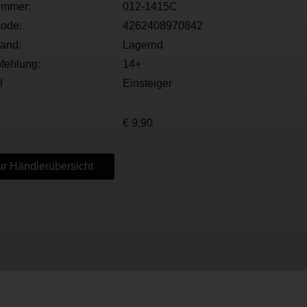
ummer:
012-1415C
ode:
4262408970842
tand:
Lagernd
fehlung:
14+
l
Einsteiger
€ 9,90
r Händlerübersicht