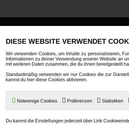
PRODUKTE
DIESE WEBSITE VERWENDET COOK
Fahrzeuge in allen Maßstäben
Wir verwenden Cookies, um Inhalte zu personalisieren, Fu
Informationen zu deiner Verwendung unserer Website an uns
Helikopter Collective Pitch, Fixed Pitch
mit weiteren Daten zusammen, die du ihnen bereitgestellt 
Multikopter in verschiedenen Ausführungen
Standardmäßig verwenden wir nur Cookies die zur Darstellu
Flugzeuge für alle Anforderungen
kannst du hier diese Cookies aktivieren.
Boote in verschiedenen Größen
Panzer für Jung und Alt
Notwenige Cookies
Präferenzen
Statistiken
Spielzeug für Kinder
Du kannst die Einstellungen jederzeit über Link Cookieeinst