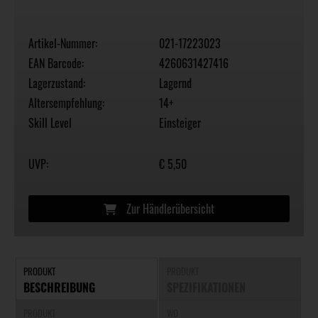
Artikel-Nummer:
021-17223023
EAN Barcode:
4260631427416
Lagerzustand:
Lagernd
Altersempfehlung:
14+
Skill Level
Einsteiger
UVP:
€ 5,50
Zur Händlerübersicht
PRODUKT
PRODUKT
BESCHREIBUNG
SPEZIFIKATIONEN
PRODUKT
WO