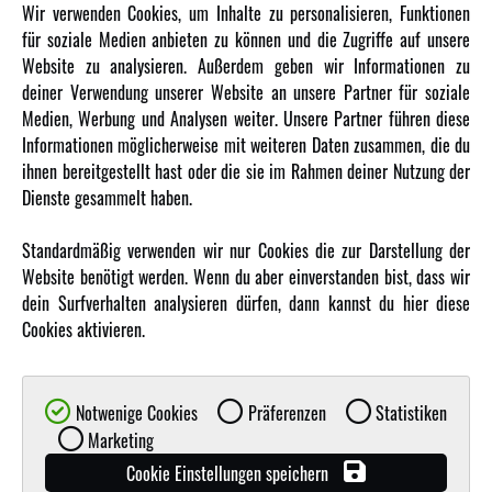
INFORMATIONEN
Wir verwenden Cookies, um Inhalte zu personalisieren, Funktionen
für soziale Medien anbieten zu können und die Zugriffe auf unsere
Newsletter
Website zu analysieren. Außerdem geben wir Informationen zu
deiner Verwendung unserer Website an unsere Partner für soziale
Über uns
Medien, Werbung und Analysen weiter. Unsere Partner führen diese
Karriere
Informationen möglicherweise mit weiteren Daten zusammen, die du
Amewi Kataloge
ihnen bereitgestellt hast oder die sie im Rahmen deiner Nutzung der
Dienste gesammelt haben.
MEHR VON AMEWI
Standardmäßig verwenden wir nur Cookies die zur Darstellung der
Website benötigt werden. Wenn du aber einverstanden bist, dass wir
AMXRacing - Qualitäts RC-Zubehör
dein Surfverhalten analysieren dürfen, dann kannst du hier diese
Amewi Construction - Nutzfahrzeuge
Cookies aktivieren.
Malinos - Die kreative Seite von Amewi
Werden Sie Amewi Händler
Notwenige Cookies
Präferenzen
Statistiken
Amewi B2B-Shop
Marketing
Cookie Einstellungen speichern